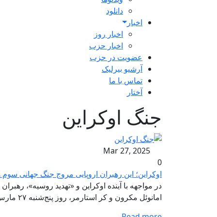
دانلود
اخبار
اخبار روز
اخبار حزب
عضویت در حزب
آرشیو بیرلیک
تماس با ما
آختار
جنگ اوکراين
Mar 27, 2025
0
اوکراین؛ این رهبران اروپایی مروج جنگ جهانی سوم 
در مواجهه با آینده اوکراین و «تهدید روسیه»، رهبران
امانوئل مکرون و کر استارمر، روز پنج‌شنبه ۲۷ مارس در پاریس، میزبان نشستی با عنوان «ائتلاف داوطلبان» خواهند…
Read more