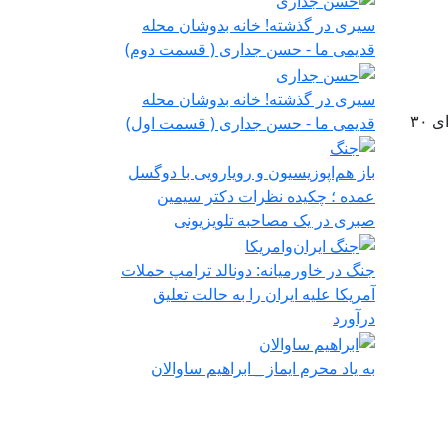
سیری در گذشته! خانه بدوشان محله
قدیمی ما - حسن جداری ( قسمت دوم)
سیری در گذشته! خانه بدوشان محله
مسکو می‌گوید که در گفت‌وگوی تلفنی با رئیس‌جمهور ترامپ، ولادیمیر پوتین با توقف حملات به تأسیسات انرژی اوکراین برای ۳۰
قدیمی ما - حسن جداری ( قسمت اول)
باز هم‌اپوزیسیون‌ و رویارویی با ‌دو‌گسل
عمده ؛ چکیده نظرات دکتر سیمین
صبری در یک مصاحبه تلویزیونی
جنگ در خاورمیانه: دونالد ترامپ حملات
آمریکا علیه ایران را به حالت تعلیق
درآورد
به یاد محرم ایماز _ ابراهیم ساوالان