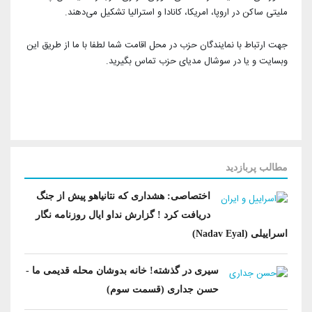
آرشیو بیرلیک
ملیتی ساکن در اروپا، امریکا، کانادا و استرالیا تشکیل می‌دهند.
شبکه های اجتماعی حزب
ویدئو‌ها
شعب و نمایندگان
جهت ارتباط با نمایندگان حزب در محل اقامت شما لطفا با ما از طریق این
تماس با ما
دانلود
وبسایت و یا در سوشال مدیای حزب تماس بگیرید.
شورای مرکزی
آختار
مطالب پربازدید
اختصاصی: هشداری که نتانیاهو پیش از جنگ
دریافت کرد ! گزارش نداو ایال روزنامه نگار
اسراییلی (Nadav Eyal)
سیری در گذشته! خانه بدوشان محله قدیمی ما -
حسن جداری (قسمت سوم)