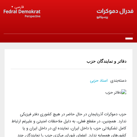
Skip to main content
فارسی
▼
Main navigation
خانه
دفاتر و نمایندگان حزب
درباره ما
دسته‌بندی
اسناد حزبی
معرفی حزب
انتشارات
مرامنامه
بیانیه‌ها
اخبار
حزب دموکرات آذربایجان در حال حاضر در هیچ کشوری دفتر فیزیکی
اساسنامه
راپورتلار
ندارد. همچنین، در مقطع فعلی، به دلیل ملاحظات امنیتی و علیرغم ارتباط
اخبار روز
عضویت در حزب
کامل تشکیلاتی حزب با داخل ایران، نماینده ای در داخل ایران و یا
منشور اخلاقی
مقالات و دیدگاه‌ها
کشورهای همسایه ندارد. اعضای شورای مرکزی حزب را نمایندگان چند
اخبار حزب