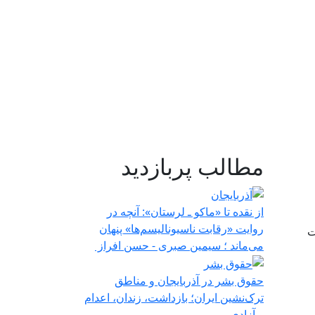
مطالب پربازدید
از نقده تا «ماکو ـ لرستان»: آنچه در
روایت «رقابت ناسیونالیسم‌ها» پنهان
ت
می‌ماند ؛ سیمین صبری - حسن افراز
حقوق بشر در آذربایجان و مناطق
ترک‌نشین ایران؛ بازداشت، زندان، اعدام
و آزادی