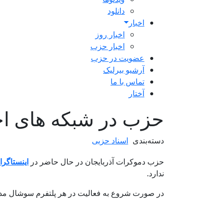
دانلود
اخبار
اخبار روز
اخبار حزب
عضویت در حزب
آرشیو بیرلیک
تماس با ما
آختار
حزب در شبکه های ا
دسته‌بندی
اسناد حزبی
حزب دموکرات آذربایجان در حال حاضر در
اینستاگرا
ندارد.
در صورت شروع به فعالیت در هر پلتفرم سوشال مدی