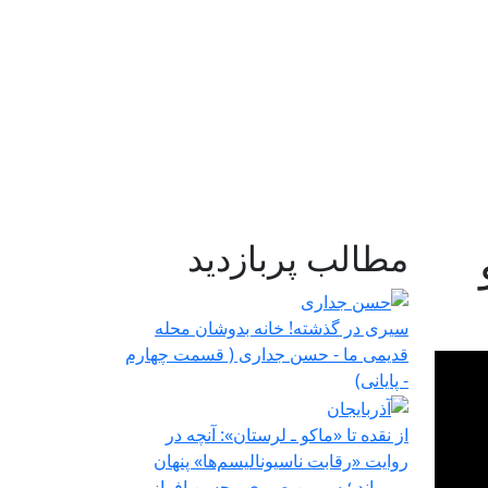
مطالب پربازدید
سیری در گذشته! خانه بدوشان محله
قدیمی ما - حسن جداری ( قسمت چهارم
- پایانی)
از نقده تا «ماکو ـ لرستان»: آنچه در
روایت «رقابت ناسیونالیسم‌ها» پنهان
می‌ماند ؛ سیمین صبری - حسن افراز