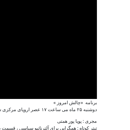
برنامه «چالش امروز »
دوشنبه ۲۵ ماه می ساعت ۱۷ عصر اروپای مرکزی ساعت ۱۷
مجری : پویا پور همتی
تیتر کوتاه : همگرایی برای آلترناتیو سیاسی ‌، قسمت