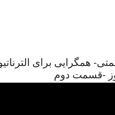
همتی- همگرایی برای الترناتیو
ز -قسمت دوم