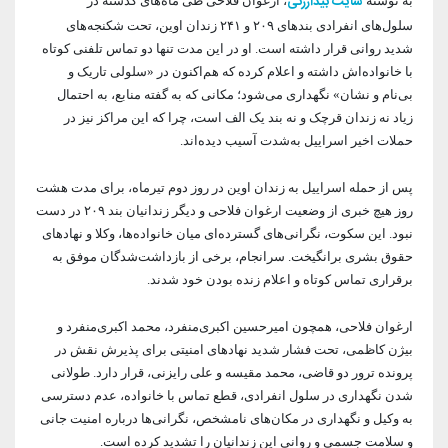
سایت بیدارزنی
به نوشته
، ارغوان فلاحی طی ماه‌های گذشته در
آرشیو بیرلیک
شبکه های اجتماعی حزب
ویدئو‌ها
سلول‌های انفرادی بندهای ۲۰۹ و ۲۴۱ زندان اوین، تحت شکنجه‌های
شدید روانی قرار داشته است. او در این مدت تنها دو تماس تلفنی کوتاه
شعب و نمایندگان
تماس با ما
دانلود
با خانواده‌اش داشته و اعلام کرده که هم‌اکنون در «سلولی تاریک و
بی‌نام و نشان» نگهداری می‌شود؛ مکانی که به گفته منابع، به احتمال
شورای مرکزی
آختار
زیاد نه زندان قرچک و نه بند یک الف است، چرا که این مراکز نیز در
حملات اخیر اسراییل به‌شدت آسیب دیده‌اند.
پس از حمله اسراییل به زندان اوین در روز دوم تیرماه، برای مدت هشت
روز هیچ خبری از وضعیت ارغوان فلاحی و دیگر زندانیان بند ۲۰۹ در دست
نبود. این سکوت، نگرانی‌های گسترده‌ای میان خانواده‌ها، وکلا و نهادهای
حقوق بشری برانگیخت. سرانجام، برخی از بازداشت‌شدگان موفق به
برقراری تماس کوتاه و اعلام زنده بودن خود شدند.
ارغوان فلاحی، همچون امیرحسین اکبری‌منفرد، محمد اکبری‌منفرد و
بیژن کاظمی، تحت فشار شدید نهادهای امنیتی برای پذیرش نقش در
پرونده ترور دو قاضی، محمد مقیسه و علی رایزنی، قرار دارد. طولانی
شدن نگهداری در سلول انفرادی، قطع تماس با خانواده، عدم دسترسی
به وکیل و نگهداری در مکان‌های نامشخص، نگرانی‌ها درباره امنیت جانی
و سلامت جسمی و روانی این زندانیان را تشدید کرده است.