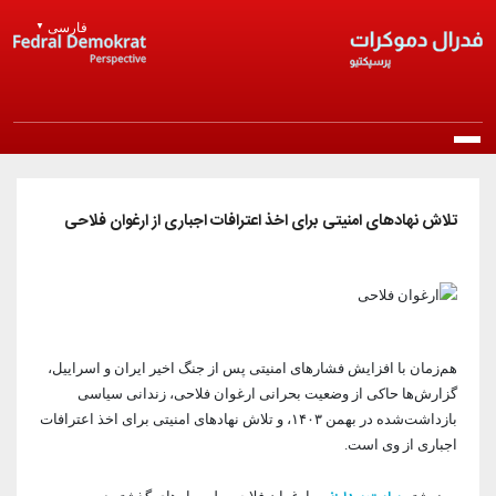
Skip to main content
فارسی
▼
Main navigation
خانه
تلاش نهادهای امنیتی برای اخذ اعترافات اجباری از ارغوان فلاحی
درباره ما
معرفی حزب
انتشارات
مرامنامه
هم‌زمان با افزایش فشارهای امنیتی پس از جنگ اخیر ایران و اسراییل،
بیانیه‌ها
اخبار
گزارش‌ها حاکی از وضعیت بحرانی ارغوان فلاحی، زندانی سیاسی
اساسنامه
راپورتلار
بازداشت‌شده در بهمن ۱۴۰۳، و تلاش نهادهای امنیتی برای اخذ اعترافات
اخبار روز
عضویت در حزب
اجباری از وی است.
منشور اخلاقی
مقالات و دیدگاه‌ها
اخبار حزب