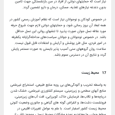
نیاز است که حمایتهای دولتی از افراد در سن بازنشستگی جهت تامین
بدون دغدغه نیازهای تغذیه، مسکن، درمان و دارو تضمین گردد.
در خصوص کودکان و نوجوانان نیاز است که نظام آموزش رسمی کشور در
همه ابعاد آن بروز رسانی شود، و حمایتهای دولتی لازم جهت شروع حرفه
مورد علاقه نسل جوان صورت پذیرد تا تنشهای روانی این نسل حداقل
باشد. در خصوص نوجوانان و جوانان سیاست‌های مداخله‌گرایانه یکطرفه
در امور فردی، مثل طرز پوشش و آرایش و اعتقادات قابل قبول نیست.
سلامت روان گروههای سنی آسیب پذیر بایستی به صورت مستمر پایش
گردد و نتایج آن در دسترس عموم باشد.
17 محیط زیست
به واسطه تخریب و آلودگی‌های بی رویه منابع طبیعی، استخراج غیرعلمی
منابع آبهای سطحی و زیرزمینی، سیستم کشاورزی غیرعلمی، خشک شدن
دریاچه‌ها و تالاب‌ها، فرسایش خاک، کویرزایی، افت آب‌های زیرزمینی،
فرونشست دشت‌ها، و انقراض گونه های گیاهی و جانوری وضعیت کنونی
محیط زیست کشور اسفبار است. با علم به عوامل تغییرات اقلیمی در
سطح جهان، ما معتفدیم عمده مشکلات محیط زیستی موجود ناشی از