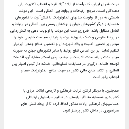
دولت فدرال ایران، که برآمده از اراده آزاد افراد و انتخاب اکثریت رای
دهندگان است، مرجع ارتباطات و روابط بین المللی ا‌ست. این دولت
بایستی به دور از اولویت بندیهای ایدئولوژیک یا تنش‌آلود، با کشورهای
همسایه و دیگر کشورهای جهان و نهادهای رسمی بین المللی در ارتباط و
تعامل متقابل باشد. ضروری ست این دولت با اولویت دهی به تنش‌زدایی
در روابط خارجی و کمک به روابط برد-برد پایدار، سیاست خارجی خود را
مبتنی بر تضمین امنیت و رفاه شهروندان و تضمین منافع جمعی ایرانیان
تنظیم نماید. بر این اساس قطع روابط با سایر کشورهای جهان به صورت
میان مدت و بلند مدت نادرست و اجتناب پذیر است. مشابه آن، اقدامات
توسعه طلبانه، درگیری در مسابقات تسلیحاتی، خدشه دار کردن اعتبار بین
المللی، و اتلاف منابع مالی کشور در جهت منافع ایدئولوژیک خطا و
اجتناب پذیر است.
همچنین، با درنظر گرفتن قرابت فرهنگی و تاریخی ایالات مرزی با
کشورهای همسایه متناظر، بایستی در تنظیم سیاستهای ارتباطی
حساسیتهای فرهنگی ایالات مذکور لحاظ گردد تا از ایجاد تنش های
غیرضروری در داخل کشور پرهیز شود.