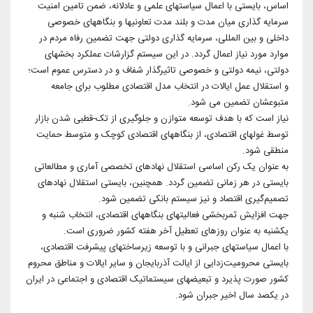
اساس، بایستی با اعمال سیاستهای علمی و عادلانه، ضمن تامین امنیت
سرمایه گذاری میان مدت و بلند مدت تعاونیها و بنگاههای خصوصی
داخلی و بین المللی، سرمایه گذاری دولتی جهت تضمین رفاه مردم در
موارد مورد نیاز اعمال گردد. در این سیستم گزارشات عملکرد بخشهای
دولتی، نیمه دولتی و خصوصی تاثیرگذار شفاف و در دسترس عموم است؛
و استقلال عمل ایالات در انتخاب مدل اقتصادی مطلوب برای جامعه
متبوعشان تضمین می شود.
نیاز است که با هدف توسعه متوازن و جلوگیری از تک-قطبی شدن بازار
توسط غولهای اقتصادی، از بنگاههای اقتصادی کوچک و متوسط حمایت
منطقی شود.
به عنوان یک رکن اساسی استقلال نهادهای تخصصی آماری و مطالعاتی
بایستی در هر زمانی تضمین گردد. همچنین، بایستی استقلال نهادهای
تصمیم‌گیری اقتصاد و نیز سیستم بانکی تضمین شود.
جهت افزایش ثمربخشی فعالیتهای بنگاههای اقتصادی، انتخاب شنبه و
یکشنبه به عنوان روزهای تعطیل آخر هفته کشور ضروری است.
با اعمال سیاستهای جبرانی و با توسعه زیرساختهای پیشرفت اقتصادی،
بایستی محرومیت‌زدایی از ایالت آذربایجان و سایر ایالات و مناطق محروم
کشور صورت پذیرد و تبعیضهای سیستماتیک اقتصادی و اجتماعی در ایران
در یکصد سال اخیر جبران شود.