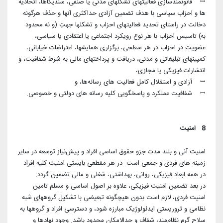
ꟷ قانونمندسازی فعالیتهای تشکلهای مدنی یا صنفی، سندیکاها، اتحادیه
ها و احزاب سیاسی با هدف تضمین آزادی حداکثری آنها و حذف هرگونه
دخالت در راستای تحدید فعالیتهای احزاب و تشکلها جهتِ (و نه محدود
به) تاسیس احزاب با هر نوع رویکرد اجتماعی یا اعتقادی یا سیاسی،
عضویت در احزاب در هر سطحی، برگزاری همایشها، اعتراضات خیابانی،
کمپینهای تبلیغاتی و مدنی، دریافت و پرداختهای مالی به شرط شفافیت، و
انتشارات فیزیکی یا مجازی،
ꟷ آزادی و استقلال کامل فعالیت های رسانه‌ها، و
ꟷ شفافیت عملکرد و پاسخگویی کلیه رسانه های دولتی و خصوصی.
8 امنیت
امنیت آنی و بلند مدت جزو حقوق اساسی افراد و پیش‌نیاز توسعه در سایر
زمینه های فردی و جمعی است. در هر مقطعی بایستی امنیت کلیه افراد
در همه ابعاد فیزیکی، روانی، بهداشتی، شغلی و مالی تضمین گردد.
در بعد تضمین امنیت فیزیکی، علاوه بر اصول اساسی و مسلم تامین
امنیت فردی، لازم است بدون هیچگونه تبعیضی با تشکیل گروههای شبه
نظامی و تروریستی ایدئولوژیک مبارزه شود، و دسترسی افراد و گروهها به
سلاح گرم نظام‌مند، شفاف و حدالامکان محدود باشد. وجود نهادها و