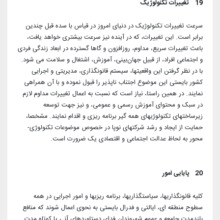
19 تغییرات تکنولوژیک
سرعت تغییرات تکنولوژیک در دنیای امروز در قیاس با سده قبل چندین
برابر است. این تغییرات، که در آینده نیز سرعت بیشتری خواهد یافت،
باعث تغییرات سریع، مداوم، روزافزون و گاها گسترده در ابعاد زندگی فردی
و اجتماعی افراد، از قبیل جهان‌بینی، آموزش، اشتغال و سلامت می شود.
با در نظر گرفتن این واقعیتها، سیستم قانونگذاری، مدیریتی و اجرایی
کشور بایستی این موضوع اجتناب ناپذیر را قبول نموده و با آن همراهی
نمایند. در همین راستا، نیاز است که نسبت به اعمال تغییرات مداوم لازم
در سبک و محتوای آموزش رسمی و عمومی، و نیز جهت توسعه
زیرساختهای تکنولوژیهای همه گیر برنامه ریزی و اقدام نمایند. مشخصا،
حمایت از ایجاد و رشد شرکتهای نوپا در خصوص موضوعات تکنولوژی-
محور به لحاظ عدالت اجتماعی و اقتصادی یک ضرورت است.
20 پایایی امور
کلیه قانونگذاریها، سیاستگذاریها، برنامه ریزیها و امور اجرایی در همه
سطوح منطقه ای، ایالتی و فدرال بایستی به نحوی اعمال شوند که منافع
بلندمدت جامعه و عموم شهروندان فدای دستاوردهای آنی یا کوتاه مدت