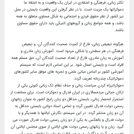
تکثر زبانی، فرهنگی و اعتقادی در ایران یک واقعیت و به اعتقاد ما
دموکراتها یک مزیت است. با در نظر گرفتن این واقعیت بایستی در عمل
نیز کشور از نظر حقوق فردی و اجتماعی به شکل مساوی متعلق به همه
باشد، و همه جوامع زبانی و گروههای اتنیکی باید دارای حقوق مساوی
باشند.
هر‌گونه تبعیض زبانی، فارغ از کمیت صحبت کنندگان آن، و تبعیض
فرهنگی در هر سطحی یا شکلی مردود است. آموزش زبان مادری و
آموزش به ‌زبان مادری، فارغ از تعداد صحبت کنندگان آن، حق مسلم همه
افراد است و بایستی اعمال شود. بر این اساس لازم است که سیستم
آموزشی کشور بر اساس مبانی علمی و تجربه های موفق سایر کشورهای
دموکراتیک چندزبانه تعریف گردد.
دموکراتیزاه کردن سیاست زبانی و حذف نظام تک زبانی کنونی یکی از
ارکان حیاتی مردمسالاری در ایران فدرال و دموکرات است. برای ممانعت از
استمرار انحصار زبانی، بایستی حداقل دو زبان رایج کشور به عنوان زبانهای
رسمی دولت فدرال تعیین گردد و تمامی اسناد دولتی بایستی حداقل به
آن دو زبان منتشر گردد. در این سیستم، نگارش ایالتها با همدیگر و با
دولت فدرال و بالعکس به یکی از دو زبان رسمی دولت فدرال صورت می
گیرد. زبان و یا زبانهای رسمی دولت های ایالتی از سوی مجلس ایالتی آن
تعیین می گردد و نگارش در درون ایالت به زبان یا زبانهای رسمی آن