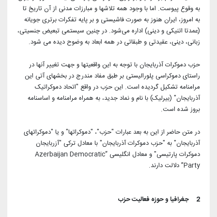
آرشیو بیرلیک
شبکه های اجتماعی حزب
به وقوع پیوست. اما با وجود همه تلاشها و مبارزات مدنی از آن تاریخ تا
ویدئو‌ها
به امروز، ایران هنوز به صورت فاشیستی و بر پایه تفکرات برتری جویانه
شعب و نمایندگان
تماس با ما
(عمدتا اتنیکی و دینی) اداره می‌شود. در چنین سیستمی تبعیض جنسیتی،
دانلود
زبانی، دینی، عقیدتی و طبقاتی در همه ابعاد به وضوح دیده می شود.
شورای مرکزی
آختار
حزب دموکرات آذربایجان با توجه به این واقعیتها و جهت تغییر آنها در
راستای دموکراسی پلورالیستی بر طبق مفاد مندرج در بخشهای آتی این
مرامنامه تشکیل گردیده است. این حزب در واقع "اتحاد دموکراتیک
آذربایجان" (بیرلیک) با نام و نماد جدید، به همراه مرامنامه و اساسنامه
بروز شده است.
در متن حاضر از این به بعد عبارات "حزب"، "دموکراتها" و یا "دموکراتهای
آذربایجان" به "حزب دموکرات آذربایجان" با معادل ترکی "آزربایجان
دموکرات پارتیسی" و معادل انگلیسی “Azerbaijan Democratic
Party” دلالت دارند.
2 جغرافیا و حوزه فعالیت حزب