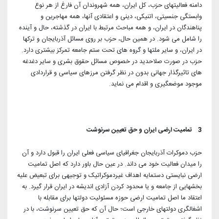
دامنه فعالیتهای حزب، کل ایران، همه شهروندان آن فارغ از هر نوع
وابستگی جنسیتی، اتنیکی، دینی و اعتقادی آنها، همه مهاجرین و
پناهندگان در ایران، و همه مباحث مرتبط با ایران در گذشته، حال و آینده
را شامل می شود. در همین حال، حزب بر روی مسائل آذربایجان و ترکها
در ایران، و سایر ملتها و گروه های تحت ستم جامعه تمرکز بیشتری دارد.
حزب در صورت صلاحدید در خصوص مسائل حقوق بشری و سایر دغدغه
های تاثیرگذار جهانی بدون در نظر گرفتن مرزهای سیاسی و قراردادی
موجود موضعگیری و اقدام می نماید.
3 تمامیت ارضی ایران و حق تعیین سرنوشت
حزب دموکرات آذربایجان جغرافیای سیاسی فعلی ایران را قبول دارد و آن
را میدان فعالیت خود می داند. در عین حال باور دارد که اصل تمامیت
ارضی نبایستی دستمایه اهداف غیردموکراتیک و توجیهی برای تبعیض علیه
بخشهایی از جامعه و یا محدود کردن آزادی اندیشه در ایران قرار گیرد. به
اعتقاد ما اصل تمامیت ارضی حوزه مسئولیت دولتها برای مقابله با
اشغالگری دولتهای خارجی است؛ حال آن که حق تعیین سرنوشت، با در