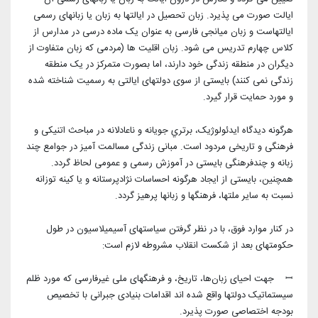
ایالت صورت می پذیرد. زبان تحصیل در ایالتها به زبان یا زبانهای رسمی
ایالتهاست و زبان میانجی فارسی به عنوان یک ماده درسی در مدارس از
کلاس چهارم تدریس می شود. زبان اقلیت ها (مردمی که زبان متفاوت از
دیگران در منطقه زندگی خود دارند، اما بصورت متمرکز در یک منطقه
زندگی نمی کنند) بایستی از سوی دولتهای ایالتی به رسمیت شناخته شده
و مورد حمایت قرار گیرد.
هرگونه دیدگاه ایدئولوژیک، برتري جویانه و ناعادلانه در مباحث اتنیکی و
فرهنگی و تاریخی مردود است. مبانی زندگی مسالمت آمیز در جوامع چند
زبانه و چندفرهنگی بایستی در آموزش رسمی و عمومی لحاظ گردد.
همچنین، بایستی از ایجاد هرگونه احساسات نژادپرستانه و یا کینه توزانه
نسبت به سایر ملتها، فرهنگها و زبانها پرهیز گردد.
در کنار موارد فوق، با در نظر گرفتن سیاستهای آسیمیلاسیون در طول
حکومتهای بعد از شکست انقلاب مشروطه لازم است:
ꟷ جهت احیای زبان‌ها، تاریخ، و فرهنگهای ملی غیرفارسی که مورد ظلم
سیستماتیک دولتها واقع شده اند اقدامات بنیادی جبرانی با تخصیص
بودجه اختصاصی صورت پذیرد.