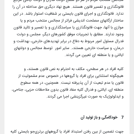
مجالس منتخب مردم در هر دو سطح دولت فدرال و دولت ایالتی مرجع
قانونگذاری و تفسیر قانون هستند. هیچ نهاد دیگری حق مداخله در آن را
ندارد. قانونگذاری و اجرای قانون بایستی بر شفافیت استوار باشد. در این
ساختار ارگانهای مصلحت اندیشی فراتر از مجالس منتخب مردم و یا
موازی با آنها، جهت قانونگذاری یا سیاستگذاری و یا تفسیر و تائید قانون
وجود ندارند. مطابق با تجربیات موفق کشورهای دیگر، مجلس و دولت
فدرال مسئول امور مربوط به دفاع در برابر تهدیدهای خارجی، بهداشت و
درمان، و سیاست خارجی هستند،. سایر امور توسط مجالس و دولتهای
ایالتی و یا منطقه ای تعیین می گردند.
کلیه افراد در هر سطحی، مکلف به احترام به نص قانون هستند، و
هیچگونه استثنایی برای افراد یا گروهها در خصوص عدم مشمولیت از
قانون یا عدم تبعیت از آن پذیرفته نیست. همچنین، در همه سطوح
منطقه ای، ایالتی و فدرال کلیه مفاد قانون بدون ملاحظات حزبی، جناحی،
و ایدئولوژیک به صورت غیرگزینشی اجرا می گردند.
7 خودکامگی و باز تولید آن
جهت تضمین از بین رفتن استبداد افراد یا گروههای برتری‌جو بایستی کلیه