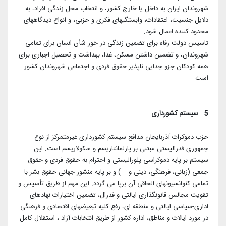
شهروندان ایران به داخل یا خارج کشور، و انتخاب محل زندگی افراد، به
دلایل جنسیت، اعتقادات، وابستگیهای فکری و حزبی، و انواع دیدگاههای
محدود کننده اعمال شود.
تاسیس دولت رفاه برای تضمین زندگی در خور شأن انسان برای تمامی
شهروندان، و تضمین داشتن مسکن، غذا، بهداشت و تحصیل اجباری برای
همه کودکان جزو جدایی ناپذیر حقوق فردی و اجتماعی شهروندان کشور
است.
5 سیستم کشور‌داری
حزب دموکرات آذربایجان مدافع سیستم کشورداری غیرمتمرکز از نوع
جمهوری فدرالیستی مبتنی بر پارلمانتاریسم و سکولاریسم است. این
سیستم بر پایه دموکراسی پلورالیستی و احترام به حقوق فردی و حقوق
جمعی (زبانی، فرهنگی، دینی و ...) و بر پایه منشور جهانی حقوق بشر با
تمامی کنوانسیونهای الحاقی آن برپا می گردد. این مهم از طریق تأسیس و
تقویت مجالس قانونگذاری ایالتی و فدرال، تضمین اختیارات نهادهای
اداری-سیاسی ایالتی و منطقه ای، رفع کلیه تبعیضهای اقتصادی و فرهنگی
در مورد ایالات و مناطق، اداره کشور از طریق انتخابات آزاد ، استقلال کامل