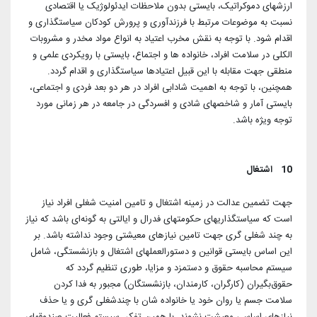
ارزشهای دموکراتیک، بایستی بدون ملاحظات ایدئولوژیک یا اقتصادی
نسبت به موضوعات مرتبط با فرزندآوری و پرورش کودکان سیاستگذاری و
اقدام شود. با توجه به نقش مخرب اعتیاد به انواع مواد مخدر و مشروبات
الکلی در سلامت افراد، خانواده ها و اجتماع، بایستی با رویکردی علمی و
منطقی جهت مقابله با این قبیل اعتیادها سیاستگذاری و اقدام گردد.
همچنین، با توجه به اهمیت شادابی افراد در هر دو بعد فردی و اجتماعی،
بایستی آمار و شاخصهای شادی و افسردگی در جامعه در هر زمانی مورد
توجه ویژه باشد.
10 اشتغال
جهت تضمین عدالت در زمینه اشتغال و تامین امنیت شغلی افراد نیاز
است که سیاستگذاریهای حکومتهای فدرال و ایالتی به گونه‌ای باشد که نیاز
به چند شغلی گری جهت تامین نیازهای معیشتی وجود نداشته باشد. بر
این اساس بایستی قوانین و دستورالعملهای اشتغال و بازنشستگی، شامل
سیستم محاسبه حقوق و دستمزد و مزایا، طوری تنظیم گردد که
حقوق‌بگیران (کارگران، کارمندان، بازنشستگان) مجبور به فدا کردن
سلامت جسم یا روان خود یا خانواده شان با چندشغلی گری و یا حذف