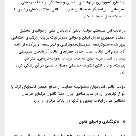
نهادهای کشورداری از نهادهای مذهبی و باستانگرا، و حذف نهادهای
تشریفاتی غیرپاسخگو به مجالس فدرال و ایالتی، مثلا نهادهای رهبری یا
سلطنت، قابل تحقق است.
در قالب این سیستم، دولت ایالتی آذربایجان یکی از دولتهای تشکیل
دهنده جمهوری فدرال ایران و دولتی دموکراتیک بر پایه ارزشهای اجتماعی
بروز شده سکولاریسم، سوسیال-دموکراسی و لیبرالیسم، و برآمده از اراده
آزاد مردم این ایالت است. حدود جغرافیای ایالت آذربایجان سرزمینی
ست در شمال غرب ایران که ملت ترک به صورت تاریخی، متراکم،
پیوسته، و با داشتن اکثریت جمعیتی مطلق یا نسبی در آن زندگی کرده
اند.
دولت ایالتی آذربایجان مسئولیت حمایت از منافع جمعی کانتونهای ترک با
انواع تبارهای آن در سایر مناطق ایران، مثلا کانتون ترکهای خراسان،
قشقایی ها در ایالات جنوبی و ترکها در ایالات مرکزی، را دارد.
6 قانونگذاری و اجرای قانون