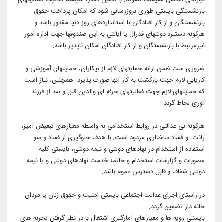
نیازهای اساسی معیشت نشوند. با همین تفکر، سیستم فعالیت صندوقهای
بازنشستگی بایستی طوری بروزرسانی شود که امکان پرداخت حقوق
بازنشستگان و از کار افتادگان با استانداردهای روز دنیا مقدور باشد و
هرگونه دستبرد دولتهای فدرال یا ایالتی به این صندوقها جهت اداره امور
غیرمرتبط با بازنشستگان و از کار افتادگان امکان ناپذیر باشد.
ضروری ست ضمن ارائه حمایتهای لازم از بیکاران، حمایتهای آموزشی و
کاریابی لازم جهت بازگشت به کار آنها صورت پذیرد. همچنین، نیاز است
که حمایتهای لازم جهت فعالیتهای حرفه ای والدین قبل و بعد از فرزند
آوری لحاظ گردد.
هرگونه بی عدالتی در روابط استخدامی به واسطه معیارهای تبعیض آمیز،
رانت، و فساد ساختاری مردود است. با هدف جلوگیری از فساد و سو
استفاده از استخدام در نهادهای دولتی و نیمه دولتی، بایستی کلیه
مصوبات و گزارشات استخدام و خاتمه خدمت نهادهای دولتی و یا نیمه
دولتی شفاف و قابل دسترس عموم باشد.
در راستای اجرای عدالت اجتماعی بایستی امنیت و حقوق زنان یا مردان
خانه دار تضمین گردد.
بایستی رویه ها و معیارهای آمارگیری اشتغال با در نظر گرفتن تجربه های