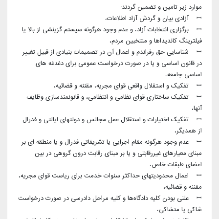
موارد زیر تامین و تضمین گردند:
ꟷ آزادی بیان و گردش آزاد اطلاعات،
ꟷ برگزاری انتخابات آزاد، و عدم وجود هرگونه سیستم گزینشی از بالا یا
فیلترینگ کاندیداها و منتخبین مردم،
ꟷ شناسایی حق رفراندم و اعمال آن در تصمیمات بنیادی از قبیل تغییر
در قانون اساسی و یا در صورت درخواست عمومی برای دغدغه های
اساسی جامعه،
ꟷ تفکیک و استقلال واقعی قوای مجریه، مقننه و قضائیه،
ꟷ تفکیک ساختاری قوای نظامی و انتظامی، و قانونمندسازی وظایف
آنها،
ꟷ تفکیک اختیارات و استقلال عمل مجالس و دولتهای ایالتی و فدرال
از همدیگر،
ꟷ عدم وجود هرگونه مقام اجرایی یا تشریفاتی فدرال و یا منطقه ای بر
مبنای معیارهای غیررقابتی و یا بر مبنای رقابت درون گروهی در بین
اعضای طبقات خاص،
ꟷ اعمال محدودیتهای حداکثر سنوات خدمت برای ریاست قوای مجریه،
مقننه و قضائیه،
ꟷ علنی بودن کلیه دادگاه‌ها و کلیه مراحل دادرسی در صورت درخواست
شاکی یا متشاکی،