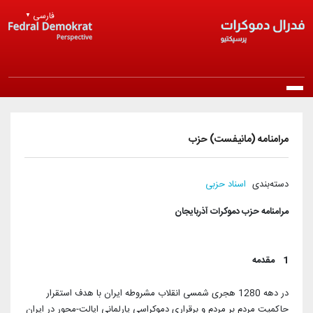
Skip to main content
فارسی
▼
Main navigation
خانه
مرامنامه (مانیفست) حزب
درباره ما
دسته‌بندی
اسناد حزبی
معرفی حزب
انتشارات
مرامنامه حزب دموکرات آذربایجان
مرامنامه
بیانیه‌ها
اخبار
اساسنامه
1 مقدمه
راپورتلار
اخبار روز
عضویت در حزب
منشور اخلاقی
در دهه 1280 هجری شمسی انقلاب مشروطه ایران با هدف استقرار
مقالات و دیدگاه‌ها
اخبار حزب
حاکمیت مردم بر مردم و برقراری دموکراسی پارلمانی ایالت-محور در ایران