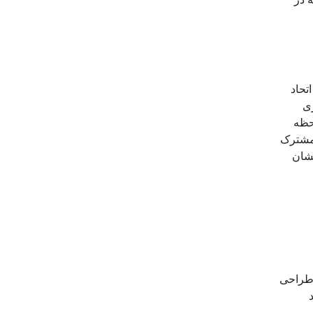
تحاد
ری
حظه
 مشترک
نشان
 طراحی