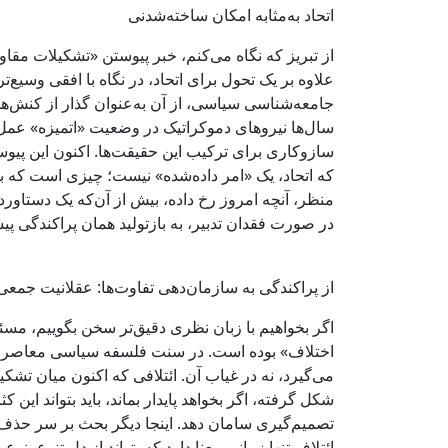
اتحاد به‌مثابه امکان ساخته‌شدنی
از تبریز که نگاه می‌کنم، خبر پیوستن «تشکیلات مقاو
علاوه بر یک تحول برای اتحاد، در نگاه با افقی وسیع
جامعه‌شناسی سیاسی، از آن به‌عنوان گذار از کنش‌های
سال‌ها نیروهای دموکراتیک در وضعیت «اتمیزه» عمل ک
سازوکاری برای ترکیب این حقیقت‌ها. اکنون این پیوست
که اتحاد، یک «امر داده‌شده» نیست؛ چیزی است که با
منظر، آنچه امروز رخ داده، بیش از آن‌که یک دستاورد 
در صورت فقدان تدبیر، به بازتولید همان پراکندگی پی
از پراکندگی به سازمان‌دهی تفاوت‌ها: عقلانیت جمعی 
اگر بخواهیم با زبان نظری دقیق‌تر سخن بگوییم، مسئل
اختلاف» بوده است. در سنت فلسفه سیاسی معاصر، هم
می‌گیرد، نه در غیاب آن. ائتلافی که اکنون میان تش
شکل گرفته، اگر بخواهد پایدار بماند، باید بتواند ای
تصمیم‌گیری سامان دهد. اینجا دیگر بحث بر سر حذف 
ائتلاف تنها زمانی معنا دارد که بتواند از دل تنوع، ن