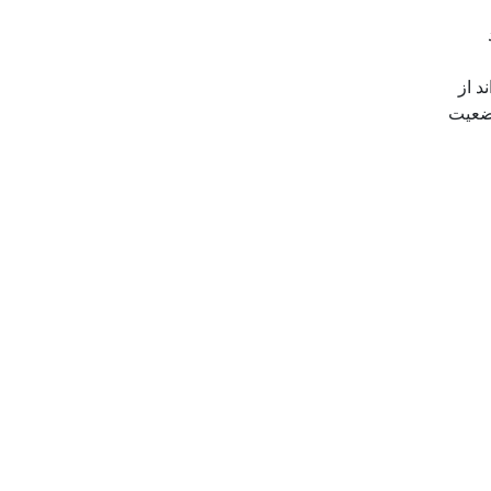
د از
وضعیت