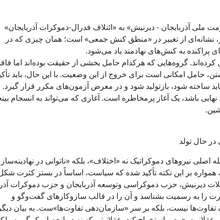
مت ملی آذربایجان - دیرنیش» به «ائتلاف فدرال-دموکرات آذربایجان» ر
‌تر، نشانه‌ای از تغییر در «منطق کنش جمعی» است؛ همان چیزی که در
 پراکنده به کنش‌های نهادمند یاد می‌شود.
رده‌اند. گروه‌هایی که هرکدام حامل بخشی از حقیقت بوده‌اند اما فاقد
ن، حامل امکانی است برای خروج از این وضعیت. با این حال، باید تأکی
ید ساخته شود، بازتولید شود و در معرض آزمون‌های مکرر قرار گیرد. ا
نهایی باشد، یک آغاز پرمخاطره است. آغازی که می‌تواند به انسجام بینج
شین.
در حال تولد
ه اصلی نیروهای دموکراتیک نه «اختلاف»، بلکه «ناتوانی در نهادینه‌ساز
واره بر این نکته تأکید شده که سیاست، اساساً در بستر کثرت شکل
کیلات دیرنیش، حزب دموکراسی و‌توسعه آذربایجان و حزب دموکرات آذرب
ن کثرت را به رسمیت بشناسد و آن را در قالب سازوکارهای گفت‌وگو و
تفاوت‌ها نیست، بلکه بر سر «سازمان‌دهی تفاوت‌ها»ست. به بیان دیگر
وعی عقلانیت جمعی استخراج کند. عقلانیتی که نه در انحصار یک گروه، بلک