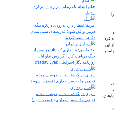
حکم اعدام یک زندانی در زندان مرکزی
اردبیل
ا
آمریکا انتظار دارد به‌زودی درباره تنگه
هرمز توافق شود؛ قدرت‌های سنی پیمان
دفاعی امضا کردند
د کرد
ز این
اختصاصی: هشداری که نتانیاهو پیش از
امد یا
جنگ دریافت کرد ! گزارش نداو ایال
روزنامه نگار اسراییلی (Nadav Eyal)
سیری در گذشته! خانه بدوشان محله
قدیمی ما - حسن جداری (قسمت سوم)
ی
سیری در گذشته! خانه بدوشان محله
ایجان
قدیمی ما - حسن جداری ( قسمت دوم)
،
ه در