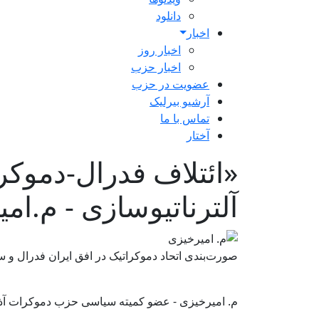
دانلود
اخبار
اخبار روز
اخبار حزب
عضویت در حزب
آرشیو بیرلیک
تماس با ما
آختار
«ائتلاف فدرال-دموکر
آلترناتیوسازی - م.ام
صورت‌بندی اتحاد دموکراتیک در افق ایران فدرال و 
م. امیرخیزی - عضو کمیته سیاسی حزب دموکرات آذرب