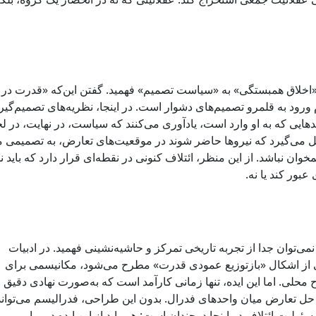
ز «اخلاق همبستگی» به «سیاست تصمیم» فهمید. گفتن این‌که «قدرت در ا
رود به قلمرو تصمیم‌های دشوار است. در اینجا، نظریه‌های تصمیم‌گی
ایی که به او وارد است، یادآوری می‌کنند که سیاست، در نهایت، در ل
کل می‌گیرد که نیروها حاضر شوند در موقعیت‌های تعارض، به تصمیمی
خوان نباشد. از این منظر، ائتلاف کنونی در نقطه‌ای قرار دارد که باید 
بور کند یا نه.
 نمی‌توان جدا از تجربه تاریخی تمرکز و حاشیه‌نشینی فهمید. در ادبیات
 از اشکال «بازتوزیع عمودی قدرت» مطرح می‌شود، مکانیسمی برای
حلی. اما این ایده، تنها زمانی کارآمد است که به‌صورت نهادی دقیق
 حل تعارض میان واحدهای فدرال. بدون این طراحی، فدرالیسم می‌تواند
ئولیت ائتلاف در اینجا دوچندان است: هم باید از این ایده در برابر