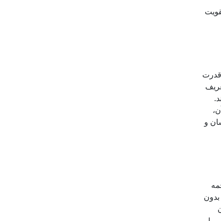
قویت
 قدرت
عریف
.
ن،
ان و
مه
بدون
ن
 را