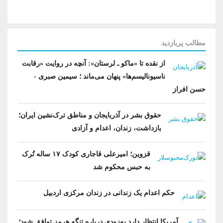
شعب و نمایندگان
تماس با ما
دانلود
شورای مرکزی
آختار
مطالب پربازدید
از نقده تا «ماکو ـ لرستان»: آنچه در روایت «رقابت
ناسیونالیسم‌ها» پنهان می‌ماند ؛ سیمین صبری -
حسن افراز
حقوق بشر در آذربایجان و مناطق ترک‌نشین ایران؛
بازداشت، زندان، اعدام و آزادی
قزوین؛ امیرعلی قاجاری کودک ۱۷ ساله تُرک
به حبس محکوم شد
حکم اعدام یک زندانی در زندان مرکزی اردبیل
آمریکا انتظار دارد به‌زودی درباره تنگه هرمز توافق شود؛