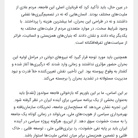
در عین حال، باید تأکید کرد که قربانیان اصلی این فاجعه، مردم عادی از
ملیت‌های مختلف بودند. انسان‌هایی که نه در تصمیم‌گیری‌ها نقشی
داشتند و نه در طراحی این بحران، اما بیشترین هزینه را پرداختند. با
وجود شرایط سخت، در موارد متعددی مردم از ملیت‌های مختلف به
یکدیگر پناه دادند و نشان دادند که بنیان‌های همزیستی و انسانیت، فراتر
از سیاست‌های تفرقه‌افکنانه است.
همچنین باید مورد توجه قرار گیرد که نیروهای دولتی در مراحل اولیه این
بحران حضور مؤثری نداشتند و زمانی وارد شدند که درگیری‌ها آغاز شده و
کشتار به وقوع پیوسته بود. این تأخیر، نقش تعیین‌کننده خلأ قدرت و نبود
مدیریت مسئولانه در تشدید بحران را برجسته می‌کند.
بر این اساس، ما بر این باوریم که بازخوانی فاجعه سولدوز (نقده) باید
به‌عنوان بخشی از یک برنامه سیاسی برای آینده ایران در نظر گرفته شود.
این تجربه نشان می‌دهد که مسلح‌سازی جامعه، تحریکات سازمان‌یافته و
بهره‌برداری سیاسی از هویت‌های ملی، می‌تواند در زمانی کوتاه یک جامعه
را به سمت خشونت سوق دهد. از این‌رو، هرگونه پروژه سیاسی در آینده
ایران باید بر پایه نفی خشونت، رد برتری‌طلبی ملی ، توسعه طلبی ، خاک
طلبی و تضمین همزیستی برابر میان تمامی ملیت‌ها استوار باشد.