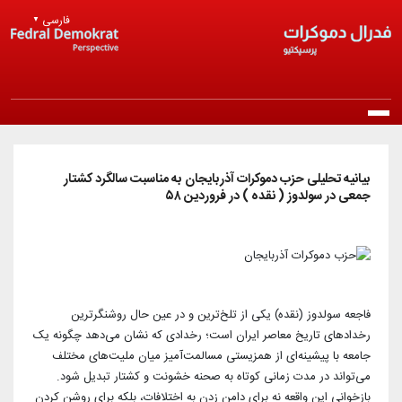
Skip to main content
فارسی
▼
Main navigation
خانه
بیانیه تحلیلی حزب دموکرات آذربایجان به مناسبت سالگرد کشتار
جمعی در سولدوز ( نقده ) در فروردین ۵۸
درباره ما
معرفی حزب
انتشارات
مرامنامه
بیانیه‌ها
اخبار
فاجعه سولدوز (نقده) یکی از تلخ‌ترین و در عین حال روشنگرترین
اساسنامه
رخدادهای تاریخ معاصر ایران است؛ رخدادی که نشان می‌دهد چگونه یک
راپورتلار
اخبار روز
جامعه با پیشینه‌ای از همزیستی مسالمت‌آمیز میان ملیت‌های مختلف
عضویت در حزب
منشور اخلاقی
می‌تواند در مدت زمانی کوتاه به صحنه خشونت و کشتار تبدیل شود.
مقالات و دیدگاه‌ها
اخبار حزب
بازخوانی این واقعه نه برای دامن زدن به اختلافات، بلکه برای روشن کردن