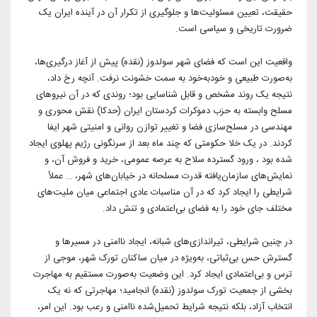
آرشیو بیرلیک
شبکه های اجتماعی حزب
حقیقت، تعیین مسئولیت‌ها و جلوگیری از تکرار آن در آینده ایران یک
ویدئو‌ها
ضرورت تاریخی و سیاسی است.
شعب و نمایندگان
تماس با ما
دانلود
واقعیت این است که فضای شهر سولدوز (نقده) پیش از آغاز درگیری‌ها،
شورای مرکزی
به‌صورت طبیعی و خودبه‌خود به سمت خشونت نرفت. آنچه رخ داد،
آختار
نتیجه یک روند مشخص و قابل شناسایی بود؛ روندی که در آن نیروهای
مسلح وابسته به حزب دموکرات کردستان ایران (حدکا) نقش محوری ‌و
مهندسی در مسلح‌سازی فضا و تغییر توازن روانی و امنیتی شهر ایفا
کردند. در یک خلا حکومتی که چند ماه بعد از سرنگونی رژیم پهلوی ایجاد
شده بود ، ورود گسترده سلاح به عرصه عمومی، خرید و فروش آن، و
نمایش‌های سازمان‌یافته قدرت مسلحانه در خیابان‌های شهر، … عملاً
شرایطی را ایجاد کرد که در آن مناسبات عادی اجتماعی میان ملیت‌های
مختلف جای خود را به فضای بی‌اعتمادی و تنش داد.
در چنین شرایطی، تیراندازی‌های شبانه، ایجاد ناامنی در مسیرها و
گسترش حس بی‌ثباتی، به‌ویژه در میان ساکنان تورک شهر، موجی از
ترس و بی‌اعتمادی ایجاد کرد. این وضعیت به‌صورت مستقیم به مهاجرت
بخشی از جمعیت تورک سولدوز (نقده) انجامید؛ مهاجرتی که نه یک
انتخاب آزاد، بلکه نتیجه شرایط تحمیل‌شده ناامنی و رعب بود. این امر،