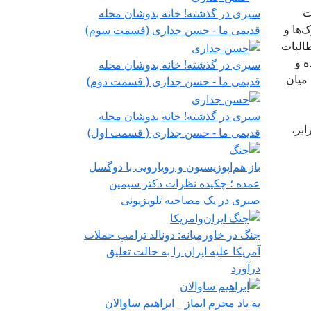
ت
سیری در گذشته! خانه بدوشان محله
‌ها و
قدیمی ما - حسن جداری (قسمت سوم)
طالبات
ه و
سیری در گذشته! خانه بدوشان محله
میان
قدیمی ما - حسن جداری ( قسمت دوم)
سیری در گذشته! خانه بدوشان محله
بر،
قدیمی ما - حسن جداری ( قسمت اول)
باز هم‌اپوزیسیون‌ و رویارویی با ‌دو‌گسل
عمده ؛ چکیده نظرات دکتر سیمین
صبری در یک مصاحبه تلویزیونی
جنگ در خاورمیانه: دونالد ترامپ حملات
آمریکا علیه ایران را به حالت تعلیق
درآورد
به یاد محرم ایماز _ ابراهیم ساوالان