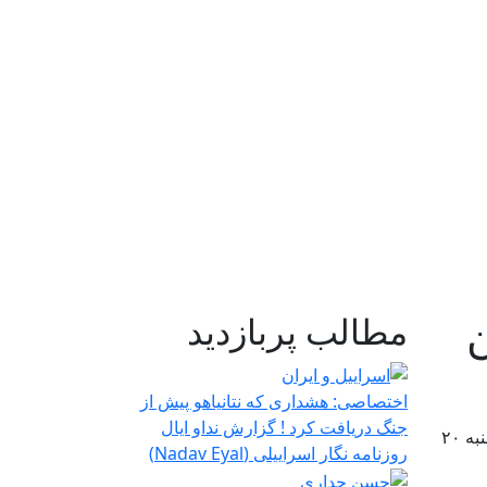
ن
مطالب پربازدید
اختصاصی: هشداری که نتانیاهو پیش از
جنگ دریافت کرد ! گزارش نداو ایال
شورای هماهنگی احزاب آذربایجان با انتشار اطلاعیه ای از مردم آذربایجان دعوت کرد تا روز شنبه ۲۰
روزنامه نگار اسراییلی (Nadav Eyal)