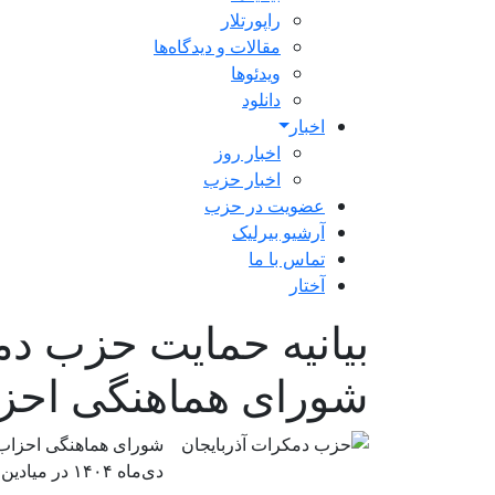
راپورتلار
مقالات و دیدگاه‌ها
ویدئو‌ها
دانلود
اخبار
اخبار روز
اخبار حزب
عضویت در حزب
آرشیو بیرلیک
تماس با ما
آختار
بیانیه حمایت حزب دم
شورای هماهنگی احزا
دی‌ماه ۱۴۰۴ در میادین و خیابانهای اصلی شهرهای آذربایجان تظاهرات کنند.