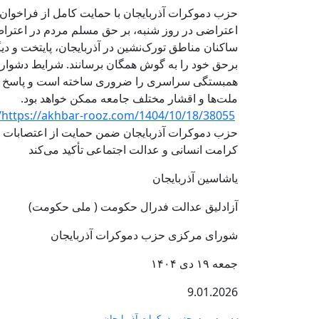
حزب دموکرات آذربایجان با حمایت کامل از فراخوان 
اعتراضی در روز شنبه، بر حق مسلم مردم در اعتراض م
ساکنان مناطق تورک‌نشین در آذربایجان، پایتخت و د
برحق خود را به گوش همگان برسانند. شرایط دشوا
همبستگی سراسری را ضروری ساخته است و پاسخ به ا
ملت‌ها و اقشار مختلف جامعه ممکن خواهد بود.
https://akhbar-rooz.com/1404/10/18/38055/
حزب دموکرات آذربایجان ضمن حمایت از اعتصابات و تج
کرامت انسانی و عدالت اجتماعی تأکید می‌کند
یاشاسین آذربایجان
آزادلیق عدالت فدرال حکومت ( ملی حکومت)
شورای مرکزی حزب دموکرات آذربایجان
جمعه ۱۹ دی ۱۴۰۴
9.01.2026
حزب دمکرات آذربایجان