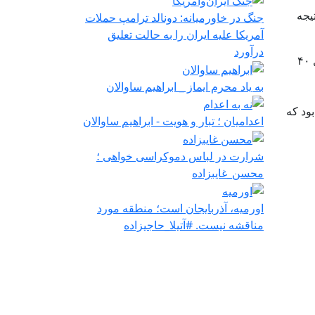
یجه
جنگ در خاورمیانه: دونالد ترامپ حملات
آمریکا علیه ایران را به حالت تعلیق
درآورد
قابل ذکر است که، لیلا جعفرلو پیش از این نیز در بهمن‌ماه ۱۴۰۱ و در جریان جنبش ژن ژیان ئازادی بازداشت و پس از تحمل ۴۰
به یاد محرم ایماز _ ابراهیم ساوالان
ال حبس محکوم شده بود که
اعدامیان ؛ تبار و هویت - ابراهیم ساوالان
شرارت در لباس دموکراسی‌ خواهی ؛
محسن_غایبزاده
اورمیه، آذربایجان است؛ منطقه مورد
مناقشه نیست. #آتیلا_حاجیزاده