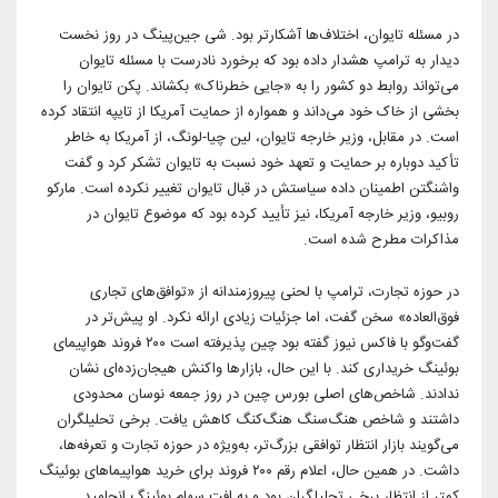
در مسئله تایوان، اختلاف‌ها آشکارتر بود. شی جین‌پینگ در روز نخست
دیدار به ترامپ هشدار داده بود که برخورد نادرست با مسئله تایوان
می‌تواند روابط دو کشور را به «جایی خطرناک» بکشاند. پکن تایوان را
بخشی از خاک خود می‌داند و همواره از حمایت آمریکا از تایپه انتقاد کرده
است. در مقابل، وزیر خارجه تایوان، لین چیا-لونگ، از آمریکا به خاطر
تأکید دوباره بر حمایت و تعهد خود نسبت به تایوان تشکر کرد و گفت
واشنگتن اطمینان داده سیاستش در قبال تایوان تغییر نکرده است. مارکو
روبیو، وزیر خارجه آمریکا، نیز تأیید کرده بود که موضوع تایوان در
مذاکرات مطرح شده است.
در حوزه تجارت، ترامپ با لحنی پیروزمندانه از «توافق‌های تجاری
فوق‌العاده» سخن گفت، اما جزئیات زیادی ارائه نکرد. او پیش‌تر در
گفت‌وگو با فاکس نیوز گفته بود چین پذیرفته است ۲۰۰ فروند هواپیمای
بوئینگ خریداری کند. با این حال، بازارها واکنش هیجان‌زده‌ای نشان
ندادند. شاخص‌های اصلی بورس چین در روز جمعه نوسان محدودی
داشتند و شاخص هنگ‌سنگ هنگ‌کنگ کاهش یافت. برخی تحلیلگران
می‌گویند بازار انتظار توافقی بزرگ‌تر، به‌ویژه در حوزه تجارت و تعرفه‌ها،
داشت. در همین حال، اعلام رقم ۲۰۰ فروند برای خرید هواپیماهای بوئینگ
کمتر از انتظار برخی تحلیلگران بود و به افت سهام بوئینگ انجامید.