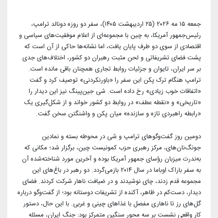
آرشیو بیرلیک
شبکه های اجتماعی حزب
ویدئو‌ها
جمعه ۱۵ مه ۲۰۲۶ (۲۵ اردیبهشت ۱۴۰۵)، سفر دو روزه دونالد ترامپ،
شعب و نمایندگان
تماس با ما
دانلود
رئیس‌جمهور آمریکا، به چین با مجموعه‌ای از اعلام موفقیت‌های سیاسی و
اقتصادی از سوی دو طرف پایان یافت، اما نشانه‌ها حاکی از آن است که
شورای مرکزی
آختار
پشت فضای تشریفاتی و لحن مثبت رهبران دو کشور، اختلاف‌های جدی
بر سر ایران، تایوان و جزئیات روابط تجاری همچنان باقی مانده است.
ترامپ هنگام ترک پکن این سفر را «باورنکردنی» توصیف کرد و گفت
«اتفاقات خوب زیادی» رخ داده است. شی جین‌پینگ نیز این دیدار را
«تاریخی» و «نقطه عطف» در روابط دو کشور خواند و از شکل‌گیری یک
«رابطه راهبردی تازه و سازنده» میان پکن و واشنگتن سخن گفت.
دومین روز گفت‌وگوهای ترامپ و شی در محوطه بسته و نمادین
جونگ‌نان‌های، مرکز رهبری حزب کمونیست چین، برگزار شد؛ مکانی که
به‌ندرت میزبان رؤسای جمهور آمریکا بوده و آخرین مورد شناخته‌شده آن
به سفر باراک اوباما در سال ۲۰۱۴ بازمی‌گردد. دو رهبر در باغ‌های این
مجموعه قدم زدند، چای نوشیدند و در ضیافت ناهار شرکت کردند. فضای
دیدار، دست‌کم در ظاهر، آکنده از تشریفات دوستانه بود؛ از گفت‌وگو درباره
گل‌های رز تا ناهاری مفصل با غذاهای چینی و غربی. با این حال، دستور
کار واقعی نشست بر سه محور سنگین متمرکز بود: جنگ ایران، مسئله