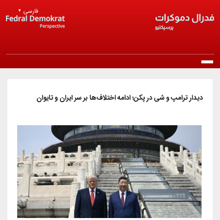
Skip to main content
فارسی
▼
Main navigation
خانه
دیدار ترامپ و شی در پکن؛ ادامه اختلاف‌ها بر سر ایران و تایوان
درباره ما
معرفی حزب
انتشارات
مرامنامه
بیانیه‌ها
اخبار
اساسنامه
راپورتلار
اخبار روز
عضویت در حزب
منشور اخلاقی
مقالات و دیدگاه‌ها
اخبار حزب