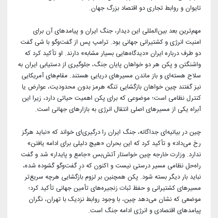
تایوان و روابط تجاری دو اقتصاد بزرگ جهان.
مهم‌ترین بعد بین‌المللی این دیدار، جنگ ایران و پیامدهای آن برای
امنیت انرژی و کشتیرانی جهانی بود. ترامپ پس از گفت‌وگو با شی گفت
دو طرف درباره ایران «دیدگاه‌هایی بسیار مشابه» دارند. او تأکید کرد که
واشنگتن و پکن هر دو خواهان پایان جنگ، جلوگیری از دستیابی ایران به
سلاح هسته‌ای و باز ماندن مسیرهای دریایی هستند. مقام‌های آمریکایی
نیز گفتند چین خواهان بازگشایی تنگه هرمز بدون محدودیت، عوارض یا
کنترل نظامی است؛ موضوعی که برای پکن اهمیت حیاتی دارد، زیرا این
آبراه یکی از مسیرهای اصلی انتقال انرژی به بازارهای جهانی است.
چین در بیانیه‌ای جداگانه، جنگ ایران را درگیری‌ای خواند که «نباید هرگز
رخ می‌داد» و تأکید کرد که این بحران «هیچ دلیلی برای ادامه یافتن»
ندارد. وزارت خارجه چین خواستار آتش‌بس «جامع و پایدار» شد و گفت
راه‌حل نظامی مسیر درستی نیست و اکنون که درِ گفت‌وگو گشوده شده،
نباید بار دیگر بسته شود. پکن همچنین بر لزوم بازگشایی هرچه سریع‌تر
مسیرهای کشتیرانی و حفظ ثبات زنجیره‌های تأمین جهانی تأکید کرد؛
موضعی که نشان می‌دهد چین، با وجود روابط نزدیک با تهران، نگران
پیامدهای اقتصادی و انرژی ادامه جنگ است.