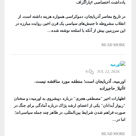
یادداشت اختصاصی #پاراگراف
در تاریخ معاصر آذربایجان، دموکراسی همواره هزینه داشته است. از
انقلاب مشروطه تا جنبش‌های سیاسی یک قرن اخیر، روایت مبارزه در
این سرزمین بیش از آنکه با اسلحه نوشته شده…
READ MORE
0
JUL 22, 2026
اورمیه، آذربایجان است؛ منطقه مورد مناقشه نیست.
#آتیلا_حاجیزاده
اظهارات اخیر "مصطفی هجری" درباره «پیشروی به اورمیه» و سخنان
"ریوار آبدانان" یکی از اعضای ارشد پژاک درباره آمادگی برای جنگ در
صورت فراهم شدن شرایط بین‌المللی، در ظاهر چند جمله سیاسی‌اند؛
اما در…
READ MORE