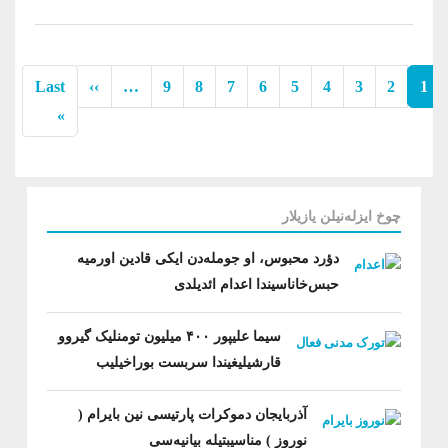
Pagination
Next page
Last
››
…
9
8
7
6
5
4
3
2
1
ast page
»
چوخ ایزله‌نیلن یازیلار
دؤرد محبوس، او جومله‌‌‌دن ایکی قادین اورمیه
حبس‌خاناسیندا اعدام ائدیلدی
سیما علیپور ۴۰۰ میلیون تومنلیک گیروو
قارشیلیغیندا سربست بوراخیلیب
آذربایجان دموکرات پارتیسی نین بایرام (
نوروز ) مناسیبتیله بیانیه‌سی