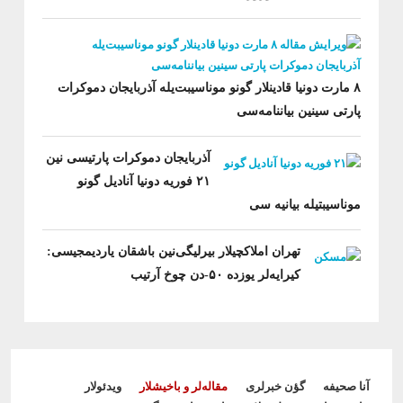
۸ مارت دونیا قادینلار گونو موناسیبت‌یله آذربایجان دموکرات
پارتی سینین بیاننامه‌سی
آذربایجان دموکرات پارتیسی نین
۲۱ فوریه دونیا آنادیل گونو
موناسیبتیله بیانیه سی
تهران املاکچیلار بیرلیگی‌نین باشقان یاردیمجیسی:
کیرایه‌‌‌لر یوزده ۵۰-دن چوخ آرتیب
Footer menu
آنا صحیفه
گؤن خبرلری
مقاله‌لر و باخیشلار
ویدئولار