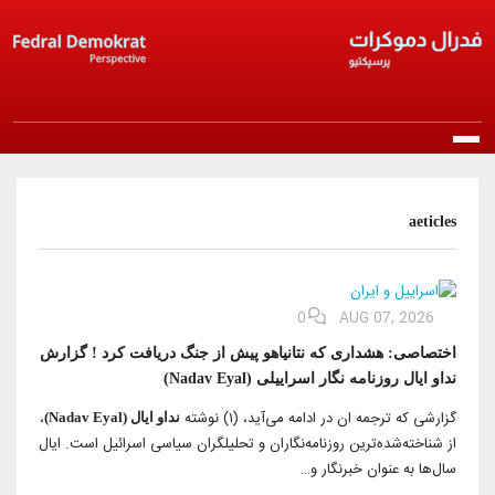
Skip to main content
Main navigation
آنا صحیفه
aeticles
حاقیمیزدا
پارتی‌ایله تانیشلیک
0
AUG 07, 2026
نشرلر
اختصاصی: هشداری که نتانیاهو پیش از جنگ دریافت کرد ! گزارش
مانیفست
بیانیه‌ها
نداو ایال روزنامه نگار اسراییلی (Nadav Eyal)
خبرلر
نظامنامه
گزارشی که ترجمه ان در ادامه می‌آید، (۱) نوشته
،
نداو ایال (Nadav Eyal)
راپورتلار
گؤن خبرلری
از شناخته‌شده‌ترین روزنامه‌نگاران و تحلیلگران سیاسی اسرائیل است. ایال
پارتیایا قوشولما
اخلاق پرینسیپلر‌ی
سال‌ها به عنوان خبرنگار و…
مقاله‌لر و باخیشلار
پارتی‌نین خبرلری