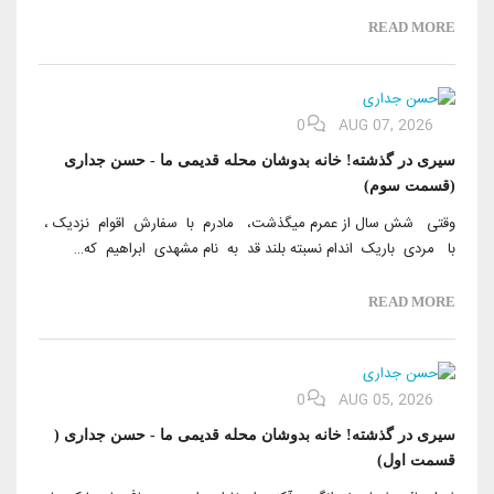
بیرلیک‌‌ین آرشیوی
سوسیال مدیا
READ MORE
ویدئو‌ها
شعبه لر و تمثیلچیلر
بیزیمله علاقه
دانلود
مرکزی شورا
0
AUG 07, 2026
آختار
سیری در گذشته! خانه بدوشان محله قدیمی ما - حسن جداری
(قسمت سوم)
وقتی شش سال از عمرم میگذشت، مادرم با سفارش اقوام نزدیک ،
با مردی باریک اندام نسبته بلند قد به نام مشهدی ابراهیم که…
READ MORE
0
AUG 05, 2026
سیری در گذشته! خانه بدوشان محله قدیمی ما - حسن جداری (
قسمت اول)